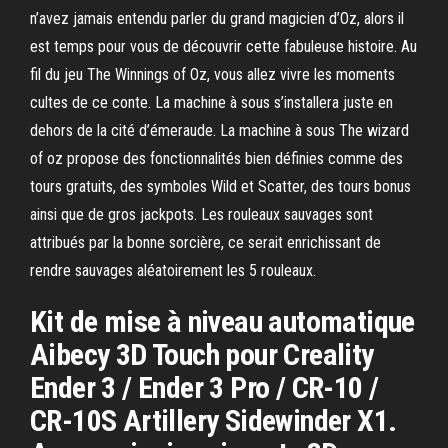
n’avez jamais entendu parler du grand magicien d’Oz, alors il
est temps pour vous de découvrir cette fabuleuse histoire. Au
fil du jeu The Winnings of Oz, vous allez vivre les moments
cultes de ce conte. La machine à sous s’installera juste en
dehors de la cité d’émeraude. La machine à sous The wizard
of oz propose des fonctionnalités bien définies comme des
tours gratuits, des symboles Wild et Scatter, des tours bonus
ainsi que de gros jackpots. Les rouleaux sauvages sont
attribués par la bonne sorcière, ce serait enrichissant de
rendre sauvages aléatoirement les 5 rouleaux.
Kit de mise à niveau automatique
Aibecy 3D Touch pour Creality
Ender 3 / Ender 3 Pro / CR-10 /
CR-10S Artillery Sidewinder X1.