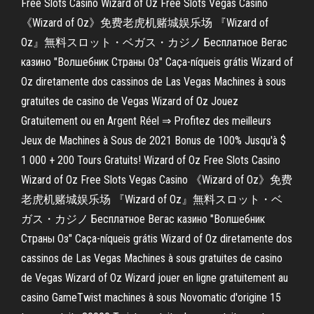
Free Slots Casino Wizard of Oz Free Slots Vegas Casino
《Wizard of Oz》免费老虎机赌城娱乐场 『Wizard of
Oz』無料スロット・ベガス・カジノ Бесплатное Вегас
казино "Волшебник Страны Оз" Caça-níqueis grátis Wizard of
Oz diretamente dos cassinos de Las Vegas Machines à sous
gratuites de casino de Vegas Wizard of Oz Jouez
Gratuitement ou en Argent Réel ⇒ Profitez des meilleurs
Jeux de Machines à Sous de 2021 Bonus de 100% Jusqu'à $
1 000 + 200 Tours Gratuits! Wizard of Oz Free Slots Casino
Wizard of Oz Free Slots Vegas Casino 《Wizard of Oz》免费
老虎机赌城娱乐场 『Wizard of Oz』無料スロット・ベ
ガス・カジノ Бесплатное Вегас казино "Волшебник
Страны Оз" Caça-níqueis grátis Wizard of Oz diretamente dos
cassinos de Las Vegas Machines à sous gratuites de casino
de Vegas Wizard of Oz Wizard jouer en ligne gratuitement au
casino GameTwist machines à sous Novomatic d'origine 15