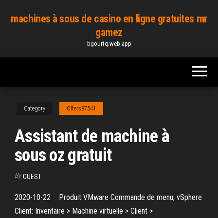
Skip
machines à sous de casino en ligne gratuites mr
to
gamez
the
bgourtq.web.app
content
Category
Olfers87541
Assistant de machine à
sous oz gratuit
By
GUEST
2020-10-22 · Produit VMware Commande de menu; vSphere
Client: Inventaire > Machine virtuelle > Client >