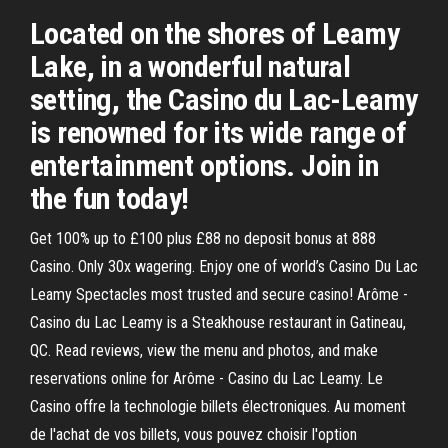
Located on the shores of Leamy
Lake, in a wonderful natural
setting, the Casino du Lac-Leamy
is renowned for its wide range of
entertainment options. Join in
the fun today!
Get 100% up to £100 plus £88 no deposit bonus at 888
Casino. Only 30x wagering. Enjoy one of world’s Casino Du Lac
Leamy Spectacles most trusted and secure casino! Arôme -
Casino du Lac Leamy is a Steakhouse restaurant in Gatineau,
QC. Read reviews, view the menu and photos, and make
reservations online for Arôme - Casino du Lac Leamy. Le
Casino offre la technologie billets électroniques. Au moment
de l'achat de vos billets, vous pouvez choisir l'option