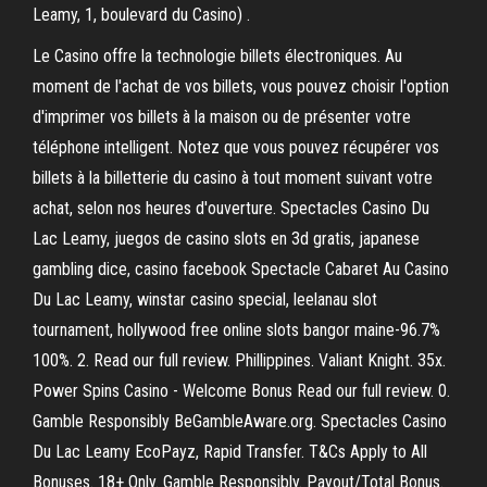
Leamy, 1, boulevard du Casino) .
Le Casino offre la technologie billets électroniques. Au
moment de l'achat de vos billets, vous pouvez choisir l'option
d'imprimer vos billets à la maison ou de présenter votre
téléphone intelligent. Notez que vous pouvez récupérer vos
billets à la billetterie du casino à tout moment suivant votre
achat, selon nos heures d'ouverture. Spectacles Casino Du
Lac Leamy, juegos de casino slots en 3d gratis, japanese
gambling dice, casino facebook Spectacle Cabaret Au Casino
Du Lac Leamy, winstar casino special, leelanau slot
tournament, hollywood free online slots bangor maine-96.7%
100%. 2. Read our full review. Phillippines. Valiant Knight. 35x.
Power Spins Casino - Welcome Bonus Read our full review. 0.
Gamble Responsibly BeGambleAware.org. Spectacles Casino
Du Lac Leamy EcoPayz, Rapid Transfer. T&Cs Apply to All
Bonuses. 18+ Only. Gamble Responsibly. Payout/Total Bonus.