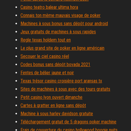
Casino teatro balear ultima hora
Connais ton mème mauvais visage de poker
Machines à sous bonus sans dépôt pour android
Jeux gratuits de machines à sous rapides
Regle texas holdem tout en
Le plus grand site de poker en ligne américain
Secouer le ciel casino réel
Codes bonus sans dépôt bovada 2021
Fentes de bélier jaune et noir
Texas trésor casino croisière port aransas tx
Sites de machines à sous avec des tours gratuits
Petit casino lyon ouvert dimanche
Cartes à gratter en ligne sans dépôt
Machine à sous harley davidson gratuite
Téléchargement gratuit de 5 dragons poker machine
Frais de couverture du casino hollywood boogie nuits