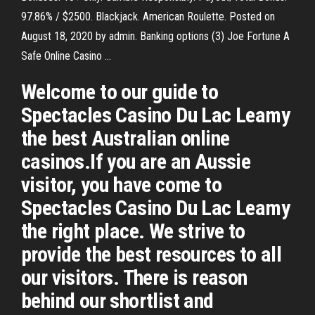
97.86% / $2500. Blackjack. American Roulette. Posted on
August 18, 2020 by admin. Banking options (3) Joe Fortune A
Safe Online Casino …
Welcome to our guide to
Spectacles Casino Du Lac Leamy
the best Australian online
casinos.If you are an Aussie
visitor, you have come to
Spectacles Casino Du Lac Leamy
the right place. We strive to
provide the best resources to all
our visitors. There is reason
behind our shortlist and