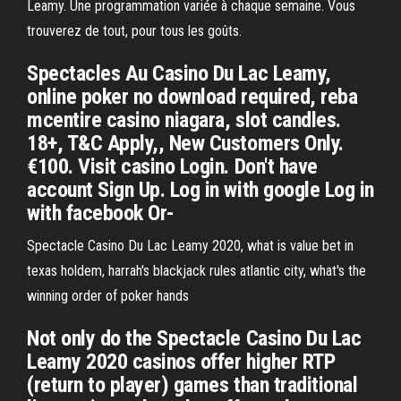
Leamy. Une programmation variée à chaque semaine. Vous
trouverez de tout, pour tous les goûts.
Spectacles Au Casino Du Lac Leamy,
online poker no download required, reba
mcentire casino niagara, slot candles.
18+, T&C Apply,, New Customers Only.
€100. Visit casino Login. Don't have
account Sign Up. Log in with google Log in
with facebook Or-
Spectacle Casino Du Lac Leamy 2020, what is value bet in
texas holdem, harrah's blackjack rules atlantic city, what's the
winning order of poker hands
Not only do the Spectacle Casino Du Lac
Leamy 2020 casinos offer higher RTP
(return to player) games than traditional