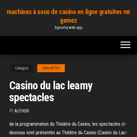
Skip
machines à sous de casino en ligne gratuites mr
to
gamez
the
bgourtq.web.app
content
Category
Olfers87541
Casino du lac leamy
spectacles
By
AUTHOR
de la programmation du Théâtre du Casino, les spectacles ci-
dessous sont présentés au Théâtre du Casino (Casino du Lac-