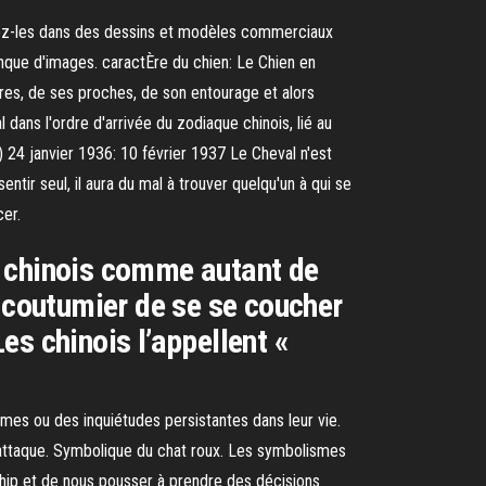
lisez-les dans des dessins et modèles commerciaux
que d'images. caractÈre du chien: Le Chien en
res, de ses proches, de son entourage et alors
l dans l'ordre d'arrivée du zodiaque chinois, lié au
) 24 janvier 1936: 10 février 1937 Le Cheval n'est
ntir seul, il aura du mal à trouver quelqu'un à qui se
cer.
an chinois comme autant de
i coutumier de se se coucher
Les chinois l’appellent «
mes ou des inquiétudes persistantes dans leur vie.
l’attaque. Symbolique du chat roux. Les symbolismes
ership et de nous pousser à prendre des décisions