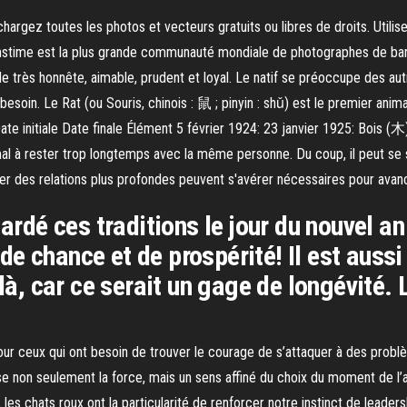
hargez toutes les photos et vecteurs gratuits ou libres de droits. Uti
amstime est la plus grande communauté mondiale de photographes de ban
 très honnête, aimable, prudent et loyal. Le natif se préoccupe des aut
besoin. Le Rat (ou Souris, chinois : 鼠 ; pinyin : shǔ) est le premier anima
ate initiale Date finale Élément 5 février 1924: 23 janvier 1925: Bois (木
mal à rester trop longtemps avec la même personne. Du coup, il peut se se
nouer des relations plus profondes peuvent s'avérer nécessaires pour avan
gardé ces traditions le jour du nouvel 
e chance et de prospérité! Il est auss
là, car ce serait un gage de longévité. 
.
our ceux qui ont besoin de trouver le courage de s’attaquer à des problè
ise non seulement la force, mais un sens affiné du choix du moment de 
, les chats roux ont la particularité de renforcer notre instinct de lead