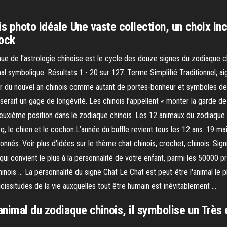
s photo idéale Une vaste collection, un choix in
tock
nnue de l'astrologie chinoise est le cycle des douze signes du zodiaque
mal symbolique. Résultats 1 - 20 sur 127. Terme Simplifié Traditionne
 jour du nouvel an chinois comme autant de portes-bonheur et symboles de
serait un gage de longévité. Les chinois l’appellent « monter la garde de l
uxième position dans le zodiaque chinois. Les 12 animaux du zodiaque sont, d
 coq, le chien et le cochon.L’année du buffle revient tous les 12 ans. 19 m
nnés. Voir plus d'idées sur le thème chat chinois, crochet, chinois. Sign
 qui convient le plus à la personnalité de votre enfant, parmi les 50000 
ois … La personnalité du signe Chat Le Chat est peut-être l'animal le pl
vicissitudes de la vie auxquelles tout être humain est inévitablement …
 animal du zodiaque chinois, il symbolise un Très