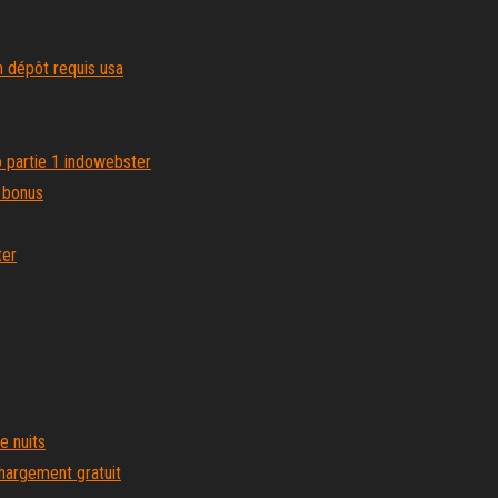
n dépôt requis usa
o partie 1 indowebster
s bonus
ter
e nuits
hargement gratuit