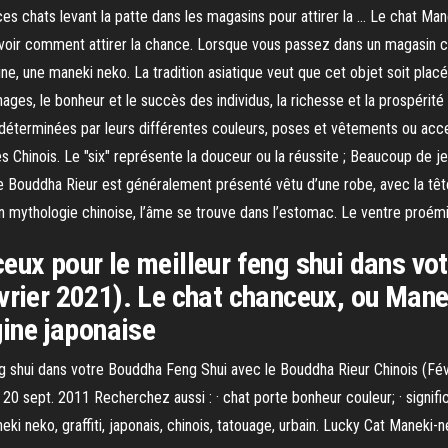
 ces chats levant la patte dans les magasins pour attirer la … Le chat Mane
voir comment attirer la chance. Lorsque vous passez dans un magasin c
ine, une maneki neko. La tradition asiatique veut que cet objet soit pl
ges, le bonheur et le succès des individus, la richesse et la prospérité
déterminées par leurs différentes couleurs, poses et vêtements ou access
s Chinois. Le "six" représente la douceur ou la réussite ; Beaucoup de j
Le Bouddha Rieur est généralement présenté vêtu d’une robe, avec la tête 
n mythologie chinoise, l’âme se trouve dans l’estomac. Le ventre proémine
ceux pour le meilleur feng shui dans v
évrier 2021). Le chat chanceux, ou Man
gine japonaise
ng shui dans votre Bouddha Feng Shui avec le Bouddha Rieur Chinois (Fé
20 sept. 2011 Recherchez aussi : · chat porte bonheur couleur; · significa
eki neko, graffiti, japonais, chinois, tatouage, urbain. Lucky Cat Manek