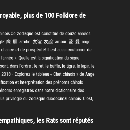
croyable, plus de 100 Folklore de
 chinois.Ce zodiaque est constitué de douze années
l; aigle: 鹰: 鷹: amitié: 友谊: 友誼: amour: 爱: 愛: ange
 chance et de prospérité! Il est aussi coutumier de
’année ». Quelle est la signification du signe
ans l'ordre : le rat, le buffle, le tigre, le lapin, le
ai 2018 - Explorez le tableau « Chat chinois » de Ange
ification et interprétation des prénoms chinois
prénoms enregistrés dans notre dictionnaire des
us privilégié du zodiaque duodécimal chinois. C'est,
 empathiques, les Rats sont réputés