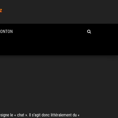
z
MONTON
igne le « chat ». Il s'agit donc littéralement du «