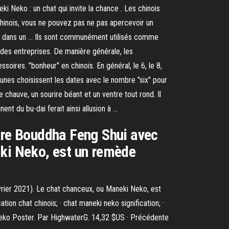
ki Neko : un chat qui invite la chance . Les chinois
hinois, vous ne pouvez pas ne pas apercevoir un
acé dans un … Ils sont communément utilisés comme
 des entreprises. De manière générale, les
oires. "bonheur" en chinois. En général, le 6, le 8,
eunes choisissent les dates avec le nombre "six" pour
chauve, un sourire béant et un ventre tout rond. Il
nt du bu-dai ferait ainsi allusion à …
otre Bouddha Feng Shui avec
eki Neko, est un remède
vrier 2021). Le chat chanceux, ou Maneki Neko, est
tion chat chinois; · chat maneki neko signification; ·
i-neko Poster. Par HighwaterG. 14,32 $US · Précédente