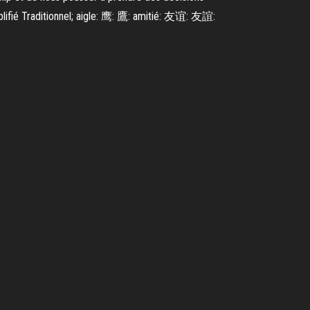
plifié Traditionnel; aigle: 鹰: 鷹: amitié: 友谊: 友誼: