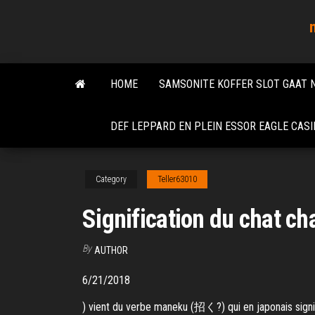
Skip
to
the
content
HOME
SAMSONITE KOFFER SLOT GAAT 
DEF LEPPARD EN PLEIN ESSOR EAGLE CAS
Category
Teller63010
Signification du chat c
By
AUTHOR
6/21/2018
) vient du verbe maneku (招く?) qui en japonais signifie